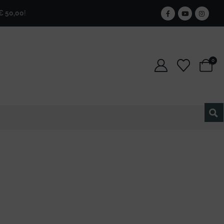
00
!
🎁
Iscriviti alla newsletter e ottieni il 25% di sconto per se
0