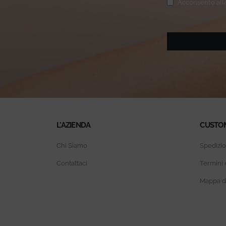
Privacy
(Obbligatorio
Acconsento alla
L'AZIENDA
CUSTO
Chi Siamo
Spedizio
Contattaci
Termini 
Mappa de