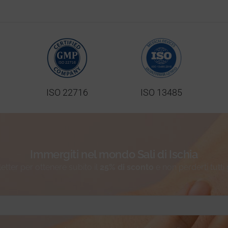
ISO 22716
ISO 13485
Immergiti nel mondo Sali di Ischia
sletter per ottenere subito il
25% di sconto
e non perderti tutti