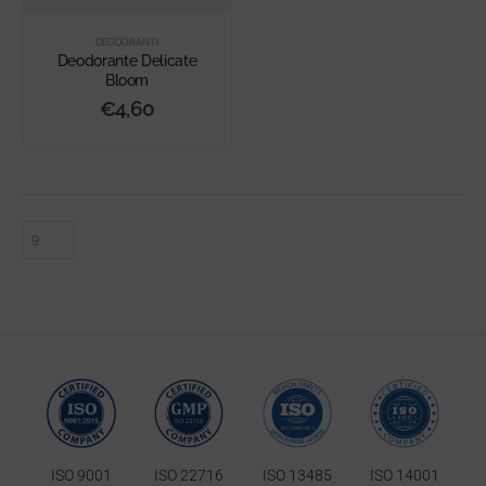
DEODORANTI
Deodorante Delicate
Bloom
€
4,60
ISO 9001
ISO 22716
ISO 13485
ISO 14001