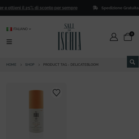
er e ottieni il 25% di sconto per sempre
Spedizione Gratuita
p
ITALIANO
0
HOME
SHOP
PRODUCT TAG -
DELICATEBLOOM