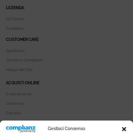
L'AZIENDA
Chi Siamo
Contattaci
CUSTOMER CARE
Spedizioni
Termini e Condizioni
Mappa del Sito
ACQUISTI ONLINE
Il mio account
Checkout
Carrello
SOCIAL MEDIA
Gestisci Consenso