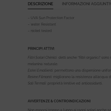
DESCRIZIONE
INFORMAZIONI AGGIUNTI
– UVA Sun Protection Factor
– water Resistant
– nickel tested
PRINCIPI ATTIVI
Filtri Solari Chimici:
detti anche “filtri organici” son
melanina naturale.
Esteri Emollienti:
permettono una dispersione uniforme 
Resine Filmanti:
migliorano la resistenza all’acqua d
Sali Termali:
proprietà lenitive ed antiossidanti.
AVVERTENZE & CONTROINDICAZIONI
Non esporsi troppo a lungo ai raggi solari anche se s