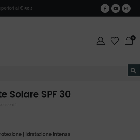
 ai
€ 50,00
!
🎁
Iscriviti alla newsletter e ottieni il 25% di sco
0
te Solare SPF 30
ensioni. )
protezione | Idratazione intensa