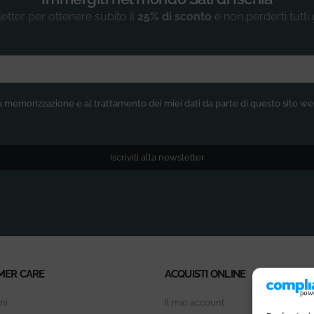
sletter per ottenere subito il
25% di sconto
e non perderti tutti
)
 memorizzazione e al trattamento dei miei dati da parte di questo sito w
Iscriviti alla newsletter
MER CARE
ACQUISTI ONLINE
ni
Il mio account