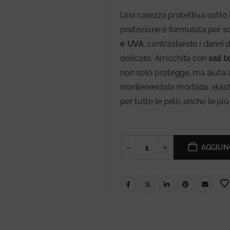
Una carezza protettiva sotto 
protezione è formulata per s
e UVA
, contrastando i danni
delicato. Arricchita con
sali t
non solo protegge, ma aiuta
mantenendola morbida, elasti
per tutte le pelli, anche le più 
AGGIUNG