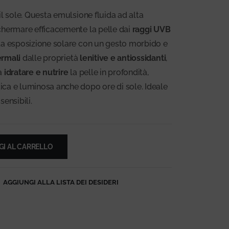
il sole. Questa emulsione fluida ad alta
chermare efficacemente la pelle dai
raggi UVB
 da esposizione solare con un gesto morbido e
ermali
dalle proprietà
lenitive e antiossidanti
,
 a
idratare e nutrire
la pelle in profondità,
ca e luminosa anche dopo ore di sole. Ideale
sensibili.
I AL CARRELLO
AGGIUNGI ALLA LISTA DEI DESIDERI