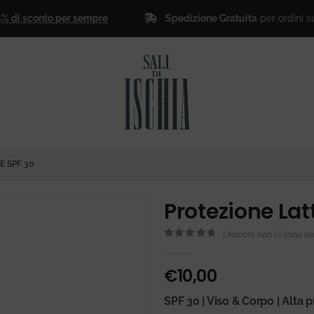
Spedizione Gratuita
per ordini superiori
 sconto per sempre
E SPF 30
Protezione Lat
( Ancora non ci sono rec
0
Di 5
€
10,00
SPF 30 | Viso & Corpo | Alta 