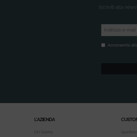
Iscriviti alla new
Email
(Obbligatorio)
Privacy
(Obbligatorio
Acconsento alla
L'AZIENDA
CUSTO
Chi Siamo
Spedizio