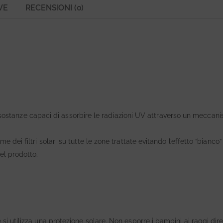
VE
RECENSIONI (0)
o sostanze capaci di assorbire le radiazioni UV attraverso un meccan
dei filtri solari su tutte le zone trattate evitando l’effetto “bianco
el prodotto.
i utilizza una protezione solare. Non esporre i bambini ai raggi diretti