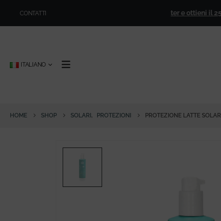
iori ai
€ 50,00
!
🎁
Iscriviti alla newsletter e ottieni il 25% di
CONTATTI
ITALIANO
HOME
SHOP
SOLARI
,
PROTEZIONI
PROTEZIONE LATTE SOLAR