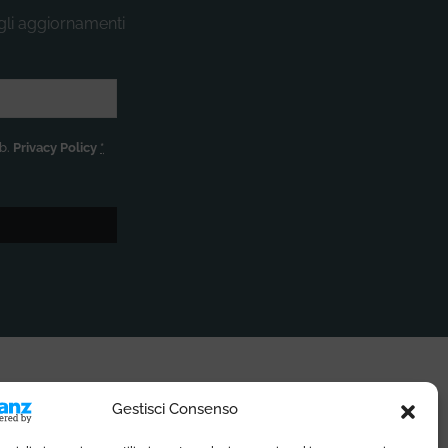
 gli aggiornamenti
eb.
Privacy Policy
*
SOCIAL MEDIA
Gestisci Consenso