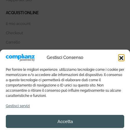
ACQUISTI ONLINE
Il mio account
Checkout
Carrello
SOCIAL MEDIA
Gestisci Consenso
Per fornire le migliori esperienze, utilizziamo tecnologie come i cookie per
memorizzare e/o accedere alle informazioni del dispositivo. Il consenso
a queste tecnologie ci permetterà di elaborare dati come il
comportamento di navigazione o ID unici su questo sito. Non
METODI DI PAGAMENTO
acconsentire o ritirare il consenso può influire negativamente su alcune
caratteristiche e funzioni.
Gestisci servizi
Accetta