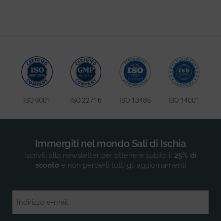
ISO 9001
ISO 22716
ISO 13485
ISO 14001
Immergiti nel mondo Sali di Ischia
Iscriviti alla newsletter per ottenere subito il
25% di
sconto
e non perderti tutti gli aggiornamenti
Email
(Obbligatorio)