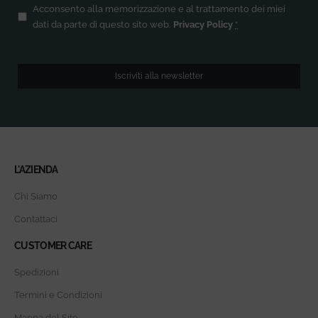
Privacy
(Obbligatorio)
Acconsento alla memorizzazione e al trattamento dei miei
dati da parte di questo sito web.
Privacy Policy
*
Iscriviti alla newsletter
L'AZIENDA
Chi Siamo
Contattaci
CUSTOMER CARE
Spedizioni
Termini e Condizioni
Mappa del Sito