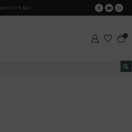
ri ai
€ 50,00
!
🎁
Iscriviti alla newsletter e ottieni il 25% di sc
0