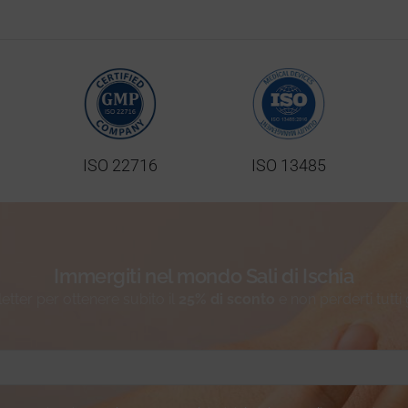
ISO 22716
ISO 13485
Immergiti nel mondo Sali di Ischia
sletter per ottenere subito il
25% di sconto
e non perderti tutti