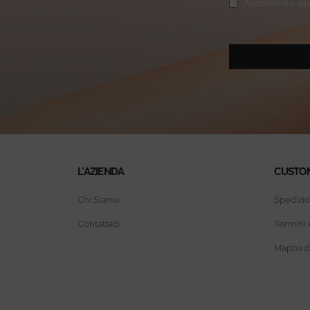
Privacy
(Obbligatorio
Acconsento alla
L'AZIENDA
CUSTO
Chi Siamo
Spedizio
Contattaci
Termini 
Mappa de