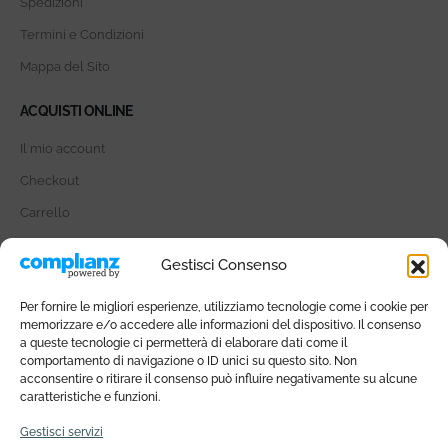
Spedizioni
Termini e Condizioni
Mappa del Sito
ACQUISTI ONLINE
Il mio account
Checkout
Carrello
SOCIAL MEDIA
Gestisci Consenso
Per fornire le migliori esperienze, utilizziamo tecnologie come i cookie per
memorizzare e/o accedere alle informazioni del dispositivo. Il consenso
a queste tecnologie ci permetterà di elaborare dati come il
comportamento di navigazione o ID unici su questo sito. Non
METODI DI PAGAMENTO
acconsentire o ritirare il consenso può influire negativamente su alcune
caratteristiche e funzioni.
Gestisci servizi