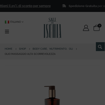
tieni il 25% di sconto per sempre
Spedizione Gratuita
per ordin
ITALIANO
0
HOME
SHOP
BODY CARE
,
NUTRIMENTO
,
OLI
OLIO MASSAGGIO ALTA SCORREVOLEZZA