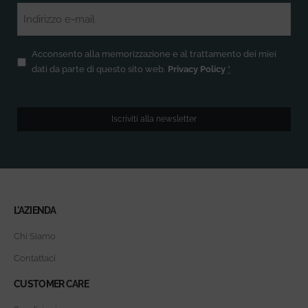
Email
(Obbligatorio)
Privacy
(Obbligatorio)
Acconsento alla memorizzazione e al trattamento dei miei
dati da parte di questo sito web.
Privacy Policy
*
Iscriviti alla newsletter
L'AZIENDA
Chi Siamo
Contattaci
CUSTOMER CARE