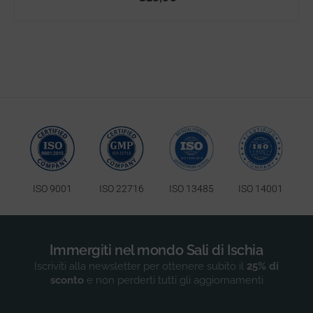
ISO 9001
ISO 22716
ISO 13485
ISO 14001
Immergiti nel mondo Sali di Ischia
Iscriviti alla newsletter per ottenere subito il
25% di
sconto
e non perderti tutti gli aggiornamenti