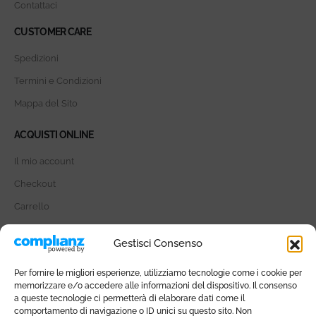
Contattaci
CUSTOMER CARE
Spedizioni
Termini e Condizioni
Mappa del Sito
ACQUISTI ONLINE
Il mio account
Checkout
Carrello
SOCIAL MEDIA
Gestisci Consenso
Per fornire le migliori esperienze, utilizziamo tecnologie come i cookie per
memorizzare e/o accedere alle informazioni del dispositivo. Il consenso
a queste tecnologie ci permetterà di elaborare dati come il
comportamento di navigazione o ID unici su questo sito. Non
METODI DI PAGAMENTO