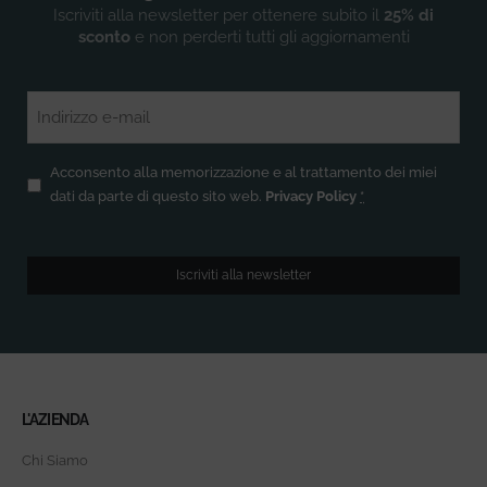
Iscriviti alla newsletter per ottenere subito il
25% di
sconto
e non perderti tutti gli aggiornamenti
Email
(Obbligatorio)
Privacy
(Obbligatorio)
Acconsento alla memorizzazione e al trattamento dei miei
dati da parte di questo sito web.
Privacy Policy
*
Iscriviti alla newsletter
L'AZIENDA
Chi Siamo