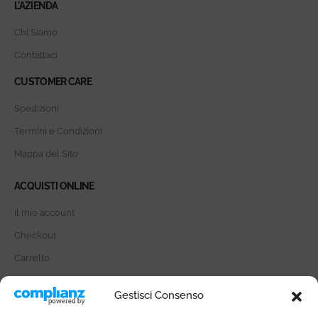
L'AZIENDA
Chi Siamo
Contattaci
CUSTOMER CARE
Spedizioni
Termini e Condizioni
Mappa del Sito
ACQUISTI ONLINE
Il mio account
Checkout
Carrello
SOCIAL MEDIA
Gestisci Consenso