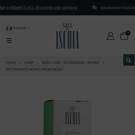
 e ottieni il 25% di sconto per sempre
Spedizione Gratuita
per
ITALIANO
0
HOME
SHOP
BODY CARE
,
DETERGENTI
,
INTIMO
DETERGENTE INTIMO FRESCHEZZA