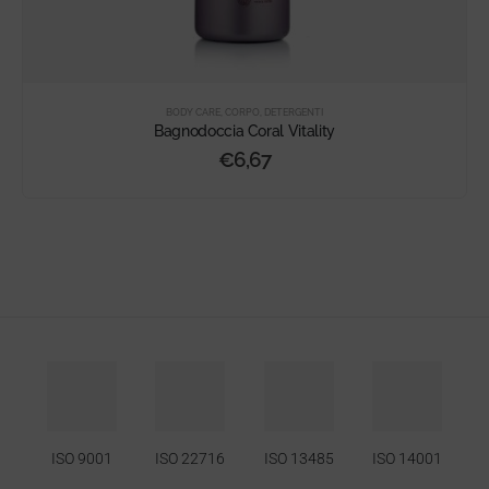
BODY CARE
,
CORPO
,
DETERGENTI
Bagnodoccia Coral Vitality
€
6,67
ISO 9001
ISO 22716
ISO 13485
ISO 14001