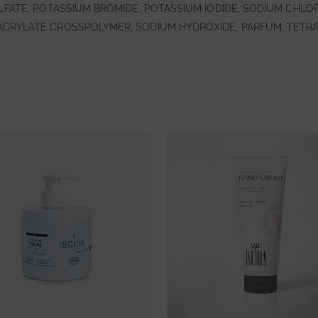
LFATE, POTASSIUM BROMIDE, POTASSIUM IODIDE, SODIUM CHLOR
CRYLATE CROSSPOLYMER, SODIUM HYDROXIDE, PARFUM, TETRAS