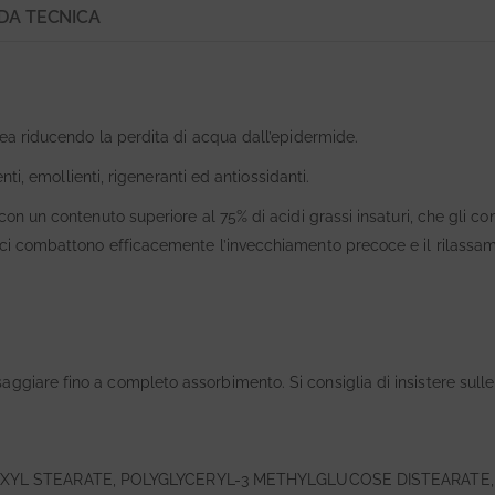
DA TECNICA
nea riducendo la perdita di acqua dall’epidermide.
enti, emollienti, rigeneranti ed antiossidanti.
con un contenuto superiore al 75% di acidi grassi insaturi, che gli co
lici combattono efficacemente l’invecchiamento precoce e il rilassa
ggiare fino a completo assorbimento. Si consiglia di insistere sulle
EXYL STEARATE, POLYGLYCERYL-3 METHYLGLUCOSE DISTEARATE