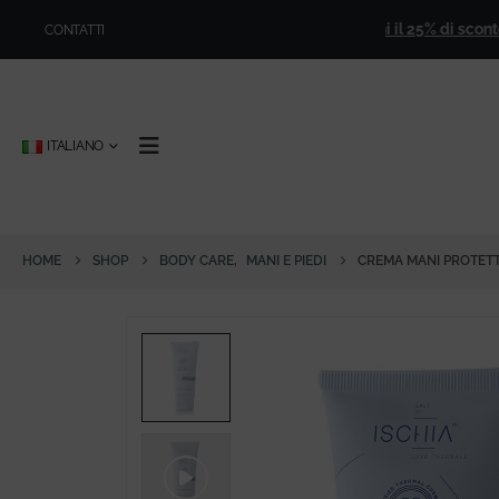
,00
!
🎁
Iscriviti alla newsletter e ottieni il 25% di sconto per 
CONTATTI
ITALIANO
HOME
SHOP
BODY CARE
,
MANI E PIEDI
CREMA MANI PROTETT