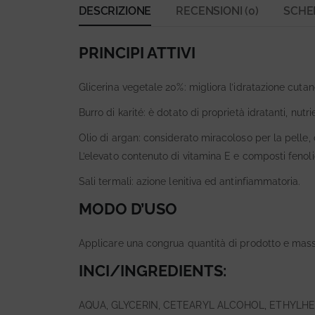
DESCRIZIONE
RECENSIONI (0)
SCHE
PRINCIPI ATTIVI
Glicerina vegetale 20%: migliora l’idratazione cuta
Burro di karité: è dotato di proprietà idratanti, nutri
Olio di argan: considerato miracoloso per la pelle, 
L’elevato contenuto di vitamina E e composti feno
Sali termali: azione lenitiva ed antinfiammatoria.
MODO D’USO
Applicare una congrua quantità di prodotto e massa
INCI/INGREDIENTS:
AQUA, GLYCERIN, CETEARYL ALCOHOL, ETHYLH