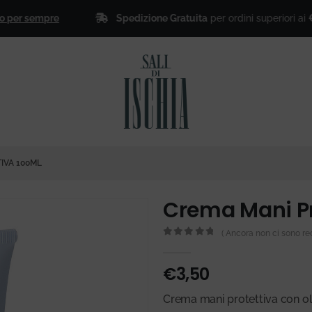
Spedizione Gratuita
per ordini superiori ai
€ 50,00
sempre
IVA 100ML
Crema Mani Pr
( Ancora non ci sono rec
0
Di 5
€
3,50
Crema mani protettiva con olio