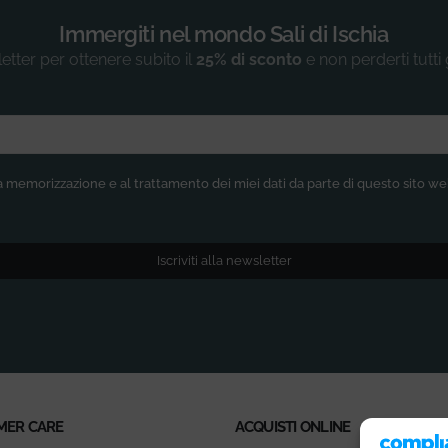
Immergiti nel mondo Sali di Ischia
sletter per ottenere subito il
25% di sconto
e non perderti tutti
)
 memorizzazione e al trattamento dei miei dati da parte di questo sito w
Iscriviti alla newsletter
MER CARE
ACQUISTI ONLINE