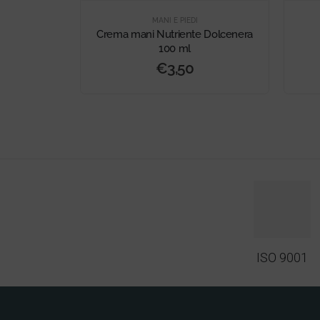
MANI E PIEDI
ttiva
Crema mani Nutriente Dolcenera
100 ml
€
3,50
ISO 9001