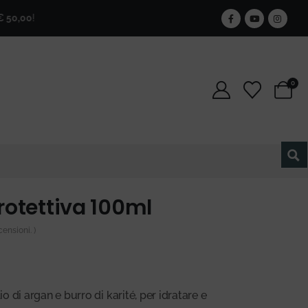
!
🎁
Iscriviti alla newsletter e ottieni il 25% di sconto per semp
0
otettiva 100ml
ensioni. )
 di argan e burro di karité, per idratare e