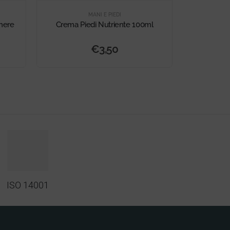
MANI E PIEDI
mere
Crema Piedi Nutriente 100ml
Crem
€
3,50
ISO 14001