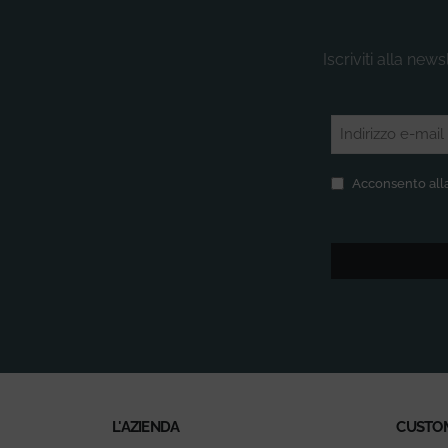
Iscriviti alla new
Email
(Obbligatorio)
Privacy
(Obbligatorio
Acconsento alla
L'AZIENDA
CUSTO