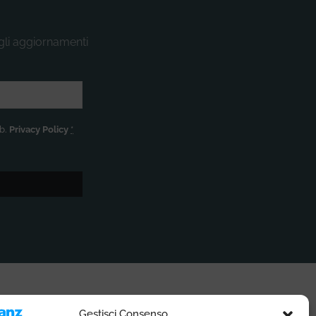
 gli aggiornamenti
eb.
Privacy Policy
*
SOCIAL MEDIA
Gestisci Consenso